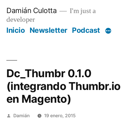
Saltar
Damián Culotta
I'm just a
al
developer
contenido
Inicio
Newsletter
Podcast
Dc_Thumbr 0.1.0
(integrando Thumbr.io
en Magento)
Publicado
Damián
19 enero, 2015
por