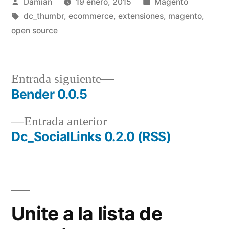
Publicado
Publicado
Damián
19 enero, 2015
Magento
por
Etiquetas:
en
dc_thumbr
,
ecommerce
,
extensiones
,
magento
,
open source
Entrada
Entrada siguiente
siguiente:
Bender 0.0.5
Navegación
Entrada
Entrada anterior
de
anterior:
Dc_SocialLinks 0.2.0 (RSS)
entradas
Unite a la lista de