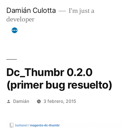
Saltar
Damián Culotta
I'm just a
al
developer
contenido
Dc_Thumbr 0.2.0
(primer bug resuelto)
Publicado
Damián
3 febrero, 2015
por