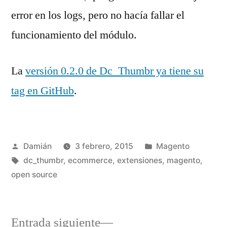
error en los logs, pero no hacía fallar el
funcionamiento del módulo.
La
versión 0.2.0 de Dc_Thumbr ya tiene su
tag en GitHub
.
Publicado
Publicado
Damián
3 febrero, 2015
Magento
por
Etiquetas:
en
dc_thumbr
,
ecommerce
,
extensiones
,
magento
,
open source
Entrada
Entrada siguiente