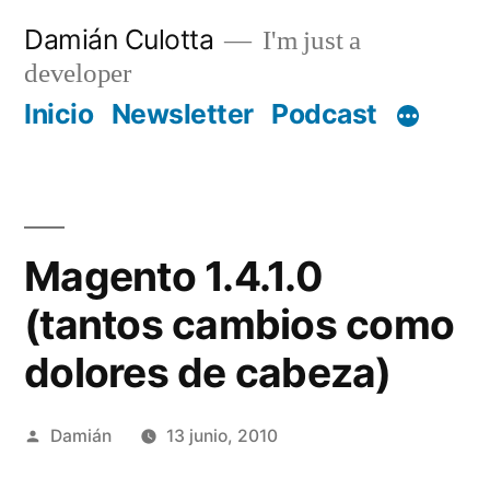
Saltar
Damián Culotta
I'm just a
al
developer
contenido
Inicio
Newsletter
Podcast
Magento 1.4.1.0
(tantos cambios como
dolores de cabeza)
Publicado
Damián
13 junio, 2010
por