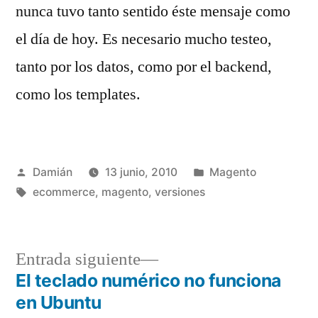
nunca tuvo tanto sentido éste mensaje como
el día de hoy. Es necesario mucho testeo,
tanto por los datos, como por el backend,
como los templates.
Publicado
Publicado
Damián
13 junio, 2010
Magento
por
Etiquetas:
en
ecommerce
,
magento
,
versiones
Entrada
Entrada siguiente
siguiente:
El teclado numérico no funciona
Navegación
en Ubuntu