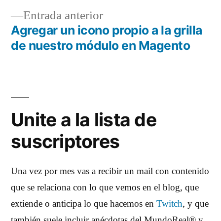
de
Entrada
Entrada anterior
entradas
anterior:
Agregar un icono propio a la grilla
de nuestro módulo en Magento
Unite a la lista de
suscriptores
Una vez por mes vas a recibir un mail con contenido
que se relaciona con lo que vemos en el blog, que
extiende o anticipa lo que hacemos en
Twitch
, y que
también suele incluir anécdotas del MundoReal® y