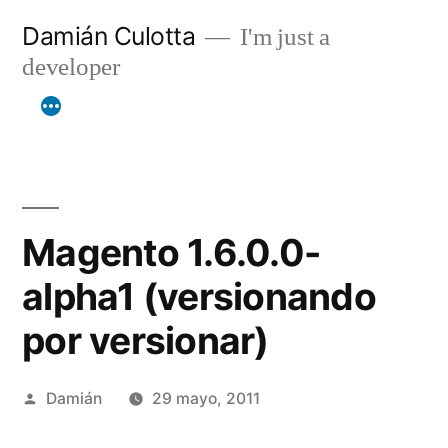
Saltar
Damián Culotta
I'm just a
al
developer
contenido
Magento 1.6.0.0-
alpha1 (versionando
por versionar)
Publicado
Damián
29 mayo, 2011
por