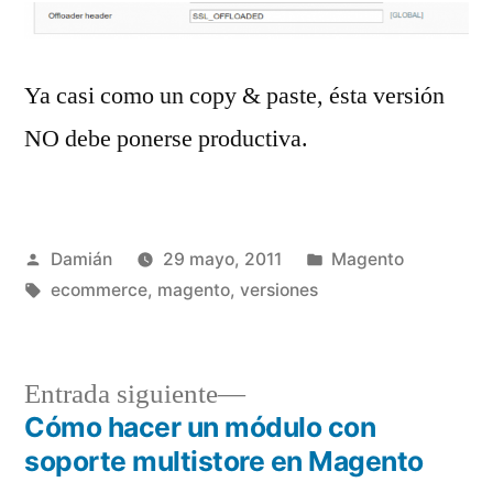
Ya casi como un copy & paste, ésta versión
NO debe ponerse productiva.
Publicado
Publicado
Damián
29 mayo, 2011
Magento
por
Etiquetas:
en
ecommerce
,
magento
,
versiones
Entrada
Entrada siguiente
siguiente:
Cómo hacer un módulo con
Navegación
soporte multistore en Magento