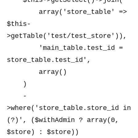
    $this->getSelect()->join(

        array('store_table' => 
$this-
>getTable('test/test_store')),

        'main_table.test_id = 
store_table.test_id',

        array()

    )

    -
>where('store_table.store_id in 
(?)', ($withAdmin ? array(0, 
$store) : $store))
