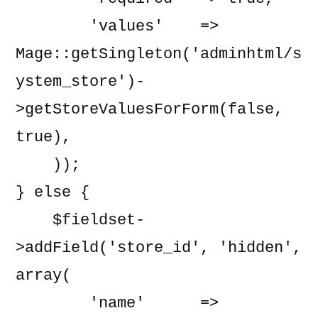
        'values'    => 
Mage::getSingleton('adminhtml/s
ystem_store')-
>getStoreValuesForForm(false, 
true),

    ));

} else {

    $fieldset-
>addField('store_id', 'hidden', 
array(

        'name'      => 