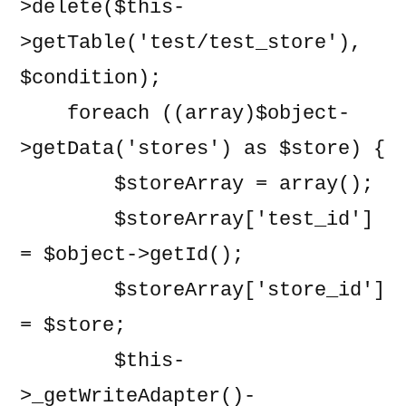
>delete($this-
>getTable('test/test_store'), 
$condition);

    foreach ((array)$object-
>getData('stores') as $store) {

        $storeArray = array();

        $storeArray['test_id'] 
= $object->getId();

        $storeArray['store_id'] 
= $store;

        $this-
>_getWriteAdapter()-