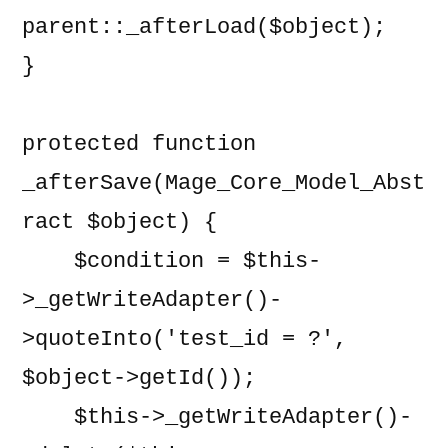
parent::_afterLoad($object);

}

protected function 
_afterSave(Mage_Core_Model_Abst
ract $object) {

    $condition = $this-
>_getWriteAdapter()-
>quoteInto('test_id = ?', 
$object->getId());

    $this->_getWriteAdapter()-