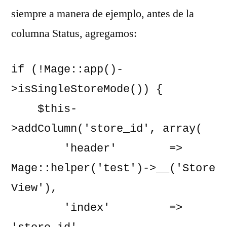
siempre a manera de ejemplo, antes de la
columna Status, agregamos:
if (!Mage::app()-
>isSingleStoreMode()) {

    $this-
>addColumn('store_id', array(

        'header'        => 
Mage::helper('test')->__('Store 
View'),

        'index'         => 