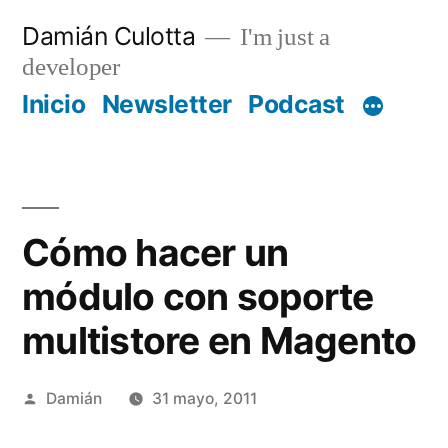
Saltar
Damián Culotta
I'm just a
al
developer
contenido
Inicio
Newsletter
Podcast
Cómo hacer un
módulo con soporte
multistore en Magento
Publicado
Damián
31 mayo, 2011
por