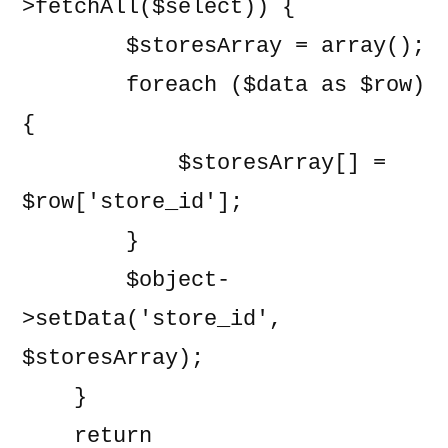
>fetchAll($select)) {

        $storesArray = array();

        foreach ($data as $row) 
{

            $storesArray[] = 
$row['store_id'];

        }

        $object-
>setData('store_id', 
$storesArray);

    }

    return 