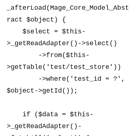
_afterLoad(Mage_Core_Model_Abst
ract $object) {

    $select = $this-
>_getReadAdapter()->select()

        ->from($this-
>getTable('test/test_store'))

        ->where('test_id = ?', 
$object->getId());

    if ($data = $this-
>_getReadAdapter()-