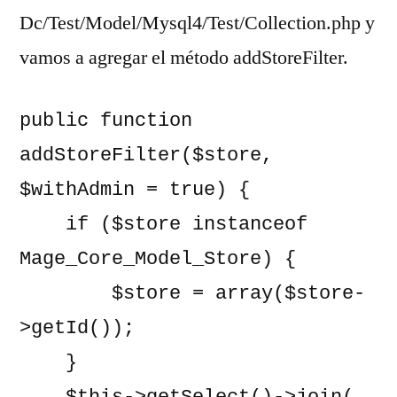
Dc/Test/Model/Mysql4/Test/Collection.php y
vamos a agregar el método addStoreFilter.
public function 
addStoreFilter($store, 
$withAdmin = true) {

    if ($store instanceof 
Mage_Core_Model_Store) {

        $store = array($store-
>getId());

    }
