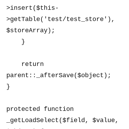
>insert($this-
>getTable('test/test_store'), 
$storeArray);

    }

    return 
parent::_afterSave($object);

}

protected function 
_getLoadSelect($field, $value, 