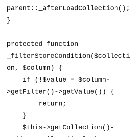
parent::_afterLoadCollection();

}

protected function 
_filterStoreCondition($collecti
on, $column) {

    if (!$value = $column-
>getFilter()->getValue()) {

        return;

    }

    $this->getCollection()-