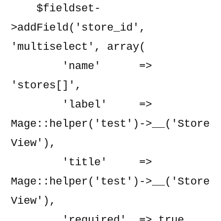
    $fieldset-
>addField('store_id', 
'multiselect', array(

        'name'      => 
'stores[]',

        'label'     => 
Mage::helper('test')->__('Store 
View'),

        'title'     => 
Mage::helper('test')->__('Store 
View'),

        'required'  => true,
