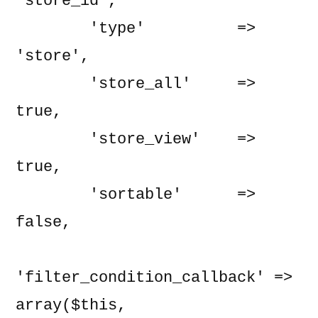
'store_id',

        'type'          => 
'store',

        'store_all'     => 
true,

        'store_view'    => 
true,

        'sortable'      => 
false,

'filter_condition_callback' => 
array($this, 