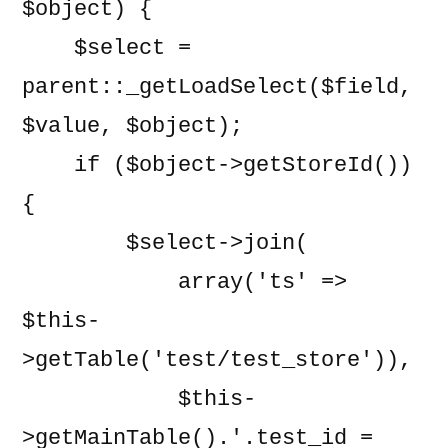
$object) {

    $select = 
parent::_getLoadSelect($field, 
$value, $object);

    if ($object->getStoreId()) 
{

        $select->join(

            array('ts' => 
$this-
>getTable('test/test_store')),

            $this-
>getMainTable().'.test_id = 