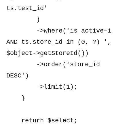
ts.test_id'

        )

        ->where('is_active=1 
AND ts.store_id in (0, ?) ', 
$object->getStoreId())

        ->order('store_id 
DESC')

        ->limit(1);

    }

    return $select;
