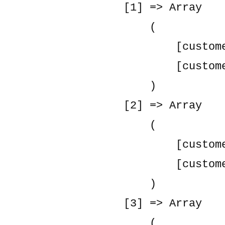
    [1] => Array

        (

            [customer_group_id] => 1

            [customer_group_code] => General

        )

    [2] => Array

        (

            [customer_group_id] => 2

            [customer_group_code] => Wholesale

        )

    [3] => Array

        (
