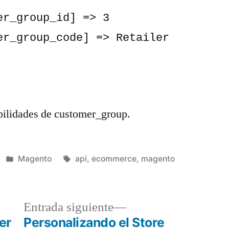
ibilidades de customer_group.
Publicado
Etiquetas:
Magento
api
,
ecommerce
,
magento
en
a
Entrada
Entrada siguiente
r:
siguiente:
er
Personalizando el Store