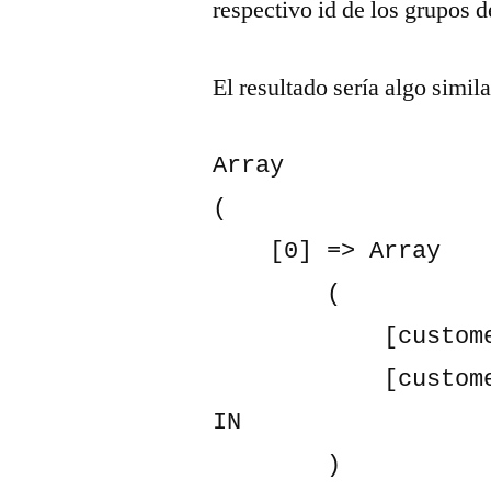
respectivo id de los grupos d
El resultado sería algo simila
Array

(

    [0] => Array

        (

            [customer_group_id] => 0

            [customer_group_code] => NOT LOGGED 
IN

        )
