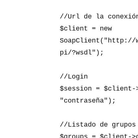
//Url de la conexión
$client = new 
SoapClient("http://
pi/?wsdl");

//Login

$session = $client->
"contraseña");

//Listado de grupos

$groups = $client->c