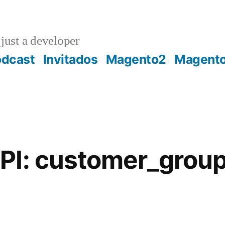
just a developer
odcast
Invitados
Magento2
Magent
PI: customer_grou