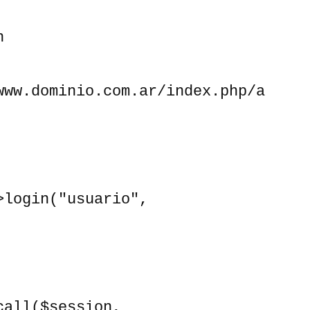


www.dominio.com.ar/index.php/a
login("usuario", 
all($session, 