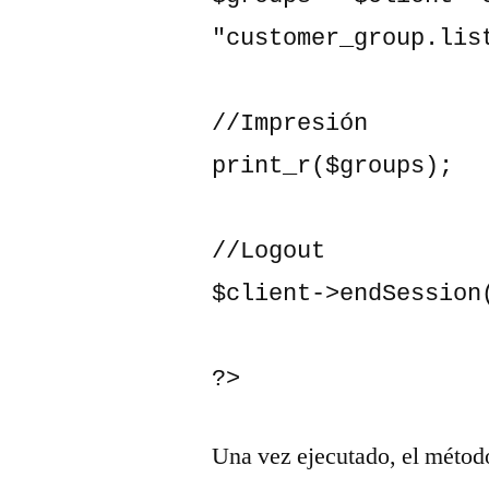
"customer_group.list
//Impresión

print_r($groups);

//Logout

$client->endSession(
?>
Una vez ejecutado, el método