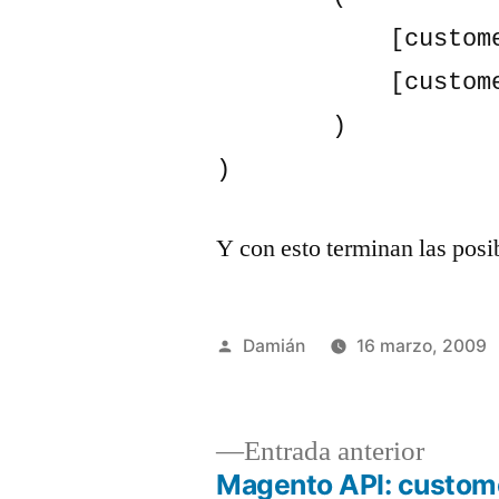
            [customer_group_id] => 3

            [customer_group_code] => Retailer

        )

)
Y con esto terminan las pos
Publicado
Damián
16 marzo, 2009
por
Entrad
Entrada anterior
anterio
Magento API: custom