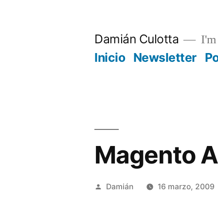
Saltar
al
Damián Culotta
I'm 
contenido
Inicio
Newsletter
P
Magento A
Publicado
Damián
16 marzo, 2009
por