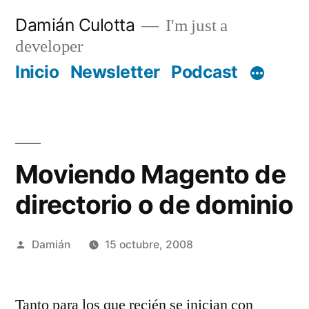
Saltar
Damián Culotta
I'm just a
al
developer
contenido
Inicio
Newsletter
Podcast
Moviendo Magento de
directorio o de dominio
Publicado
Damián
15 octubre, 2008
por
Tanto para los que recién se inician con