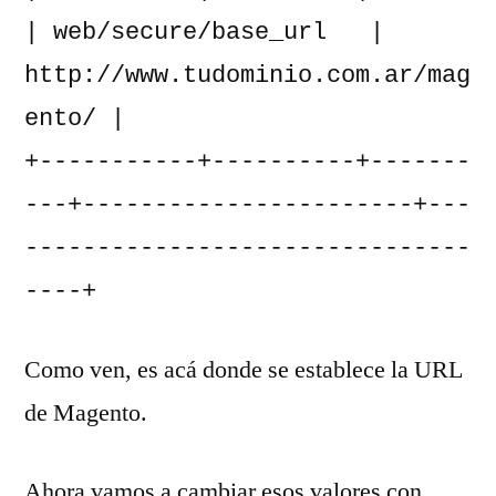
| web/secure/base_url   | 
http://www.tudominio.com.ar/mag
ento/ |

+-----------+----------+-------
---+-----------------------+---
-------------------------------
----+
Como ven, es acá donde se establece la URL
de Magento.
Ahora vamos a cambiar esos valores con