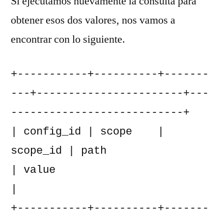
Si ejecutamos nuevamente la consulta para
obtener esos dos valores, nos vamos a
encontrar con lo siguiente.
+-----------+----------+-------
---+-----------------------+---
---------------------------+

| config_id | scope    | 
scope_id | path                  
| value                        
|

+-----------+----------+-------