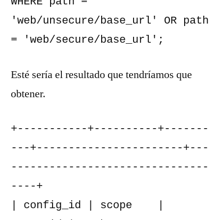
WHERE path = 
'web/unsecure/base_url' OR path 
= 'web/secure/base_url';
Esté sería el resultado que tendríamos que
obtener.
+-----------+----------+-------
---+-----------------------+---
-------------------------------
----+

| config_id | scope    | 