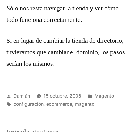
Sólo nos resta navegar la tienda y ver cómo
todo funciona correctamente.
Si en lugar de cambiar la tienda de directorio,
tuviéramos que cambiar el dominio, los pasos
serían los mismos.
Publicado
Publicado
Damián
15 octubre, 2008
Magento
por
Etiquetas:
en
configuración
,
ecommerce
,
magento
Entrada