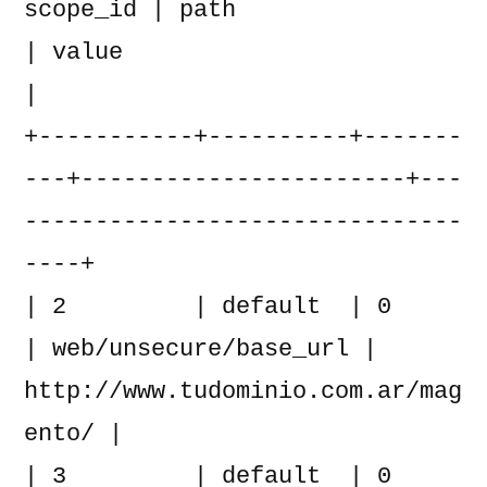
scope_id | path                  
| value                                
|

+-----------+----------+-------
---+-----------------------+---
-------------------------------
----+

| 2         | default  | 0        
| web/unsecure/base_url | 
http://www.tudominio.com.ar/mag
ento/ |

| 3         | default  | 0        