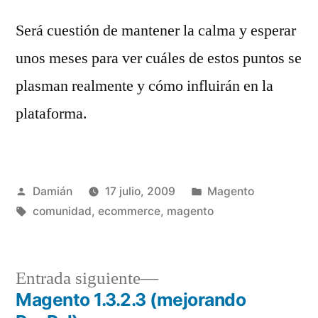
Será cuestión de mantener la calma y esperar
unos meses para ver cuáles de estos puntos se
plasman realmente y cómo influirán en la
plataforma.
Publicado
Publicado
Damián
17 julio, 2009
Magento
por
Etiquetas:
en
comunidad
,
ecommerce
,
magento
Entrada
Entrada siguiente
siguiente:
Magento 1.3.2.3 (mejorando
Navegación