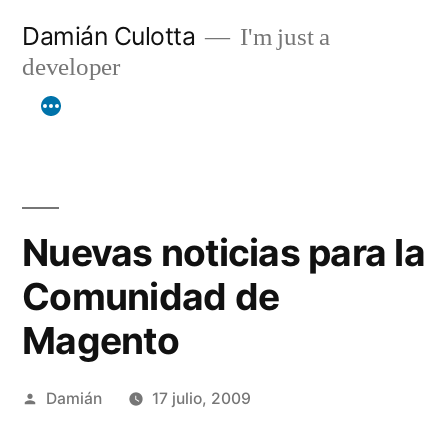
Saltar
Damián Culotta
I'm just a
al
developer
contenido
Nuevas noticias para la
Comunidad de
Magento
Publicado
Damián
17 julio, 2009
por