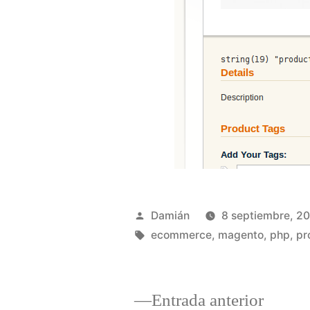
Publicado
Damián
8 septiembre, 2
por
Etiquetas:
ecommerce
,
magento
,
php
,
pr
Entrad
Entrada anterior