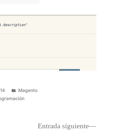
Publicado
014
Magento
en
ogramación
a
Entrada
Entrada siguiente