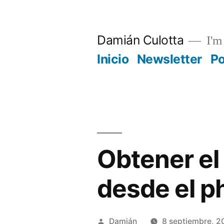
Saltar
al
Damián Culotta
I'm 
contenido
Inicio
Newsletter
P
Obtener el
desde el p
Publicado
Damián
8 septiembre, 2