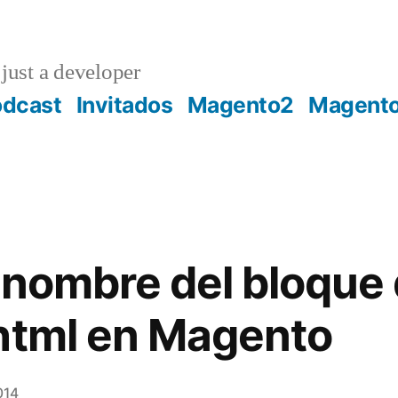
just a developer
odcast
Invitados
Magento2
Magent
 nombre del bloque 
html en Magento
014