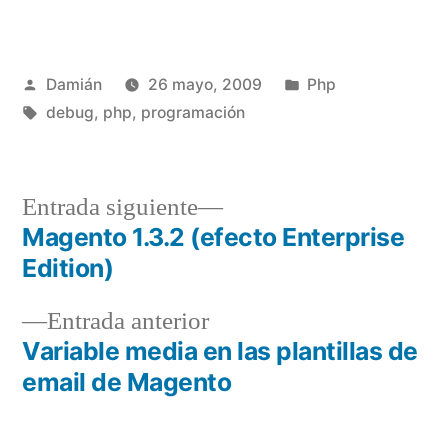
Publicado
Publicado
Damián
26 mayo, 2009
Php
por
Etiquetas:
en
debug
,
php
,
programación
Entrada
Entrada siguiente
siguiente:
Magento 1.3.2 (efecto Enterprise
Navegación
Edition)
de
Entrada
Entrada anterior
entradas
anterior:
Variable media en las plantillas de
email de Magento