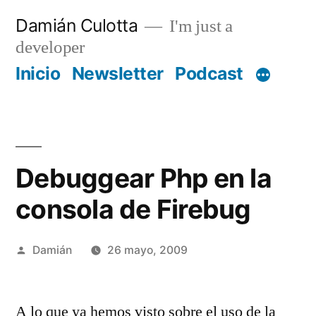
Saltar
Damián Culotta
I'm just a
al
developer
contenido
Inicio
Newsletter
Podcast
Debuggear Php en la
consola de Firebug
Publicado
Damián
26 mayo, 2009
por
A lo que ya hemos visto sobre el uso de la