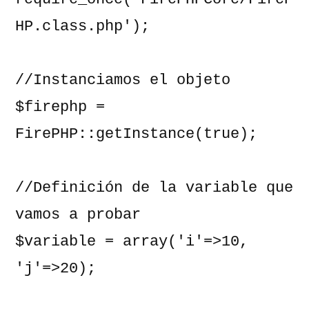
HP.class.php');

//Instanciamos el objeto

$firephp = 
FirePHP::getInstance(true);

//Definición de la variable que 
vamos a probar

$variable = array('i'=>10, 
'j'=>20);
