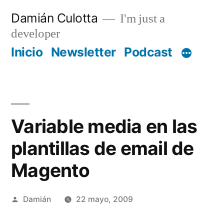
Saltar
Damián Culotta
I'm just a
al
developer
contenido
Inicio
Newsletter
Podcast
Variable media en las
plantillas de email de
Magento
Publicado
Damián
22 mayo, 2009
por