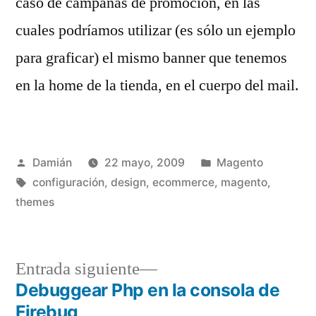
caso de campañas de promoción, en las
cuales podríamos utilizar (es sólo un ejemplo
para graficar) el mismo banner que tenemos
en la home de la tienda, en el cuerpo del mail.
Publicado
Publicado
Damián
22 mayo, 2009
Magento
por
Etiquetas:
en
configuración
,
design
,
ecommerce
,
magento
,
themes
Entrada
Entrada siguiente
siguiente:
Debuggear Php en la consola de
Navegación
Firebug