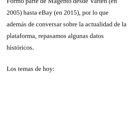
Formó parte de Magento desde Varien (en
2005) hasta eBay (en 2015), por lo que
además de conversar sobre la actualidad de la
plataforma, repasamos algunas datos
históricos.
Los temas de hoy:
6.08″ Tu relación con Magento
11.20″ El futuro de Magento Open Source
24.14″ Otras plataformas
27.20″ Innovación en Magento