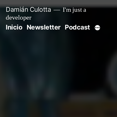
Saltar
Damián Culotta
I'm just a
al
developer
contenido
Inicio
Newsletter
Podcast