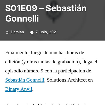
S01E09 – Sebastián
Gonnelli
Publicado
Damián
7 junio, 2021
por
Finalmente, luego de muchas horas de
edición (y otras tantas de grabación), llega el
episodio número 9 con la participación de
Sebastián Gonnelli
, Solutions Architect en
Binary Anvil
.