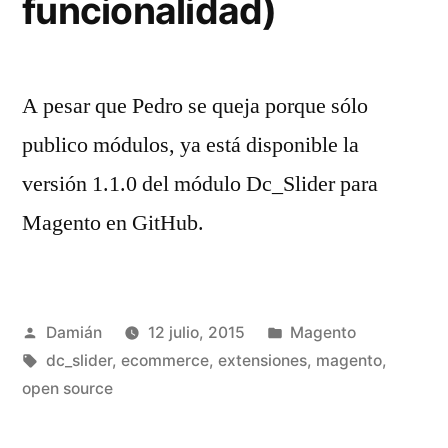
funcionalidad)
A pesar que Pedro se queja porque sólo
publico módulos, ya está disponible la
versión 1.1.0 del módulo Dc_Slider para
Magento en GitHub.
Publicado
Publicado
Damián
12 julio, 2015
Magento
por
Etiquetas:
en
dc_slider
,
ecommerce
,
extensiones
,
magento
,
open source