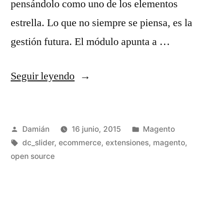
pensándolo como uno de los elementos
estrella. Lo que no siempre se piensa, es la
gestión futura. El módulo apunta a …
«Dc_Slider
Seguir leyendo
(un
gestor
Publicado
Publicado
Damián
16 junio, 2015
Magento
sencillo)»
por
Etiquetas:
en
dc_slider
,
ecommerce
,
extensiones
,
magento
,
open source