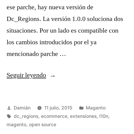
ese parche, hay nueva versión de
Dc_Regions. La versión 1.0.0 soluciona dos
situaciones. Por un lado es compatible con
los cambios introducidos por el ya
mencionado parche …
«Dc_Regions
Seguir leyendo
1.0.0
(con
Publicado
Publicado
Damián
11 julio, 2015
Magento
todos
por
Etiquetas:
en
dc_regions
,
ecommerce
,
extensiones
,
l10n
,
los
magento
,
open source
detalles