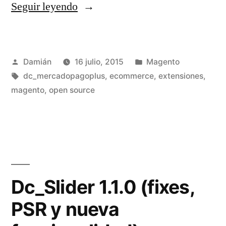
«Dc_MercadoPagoPlus
Seguir leyendo
1.0.0
(superpoderes
Publicado
Publicado
Damián
16 julio, 2015
Magento
para
por
Etiquetas:
en
dc_mercadopagoplus
,
ecommerce
,
extensiones
,
MercadoPago)»
magento
,
open source
Dc_Slider 1.1.0 (fixes,
PSR y nueva