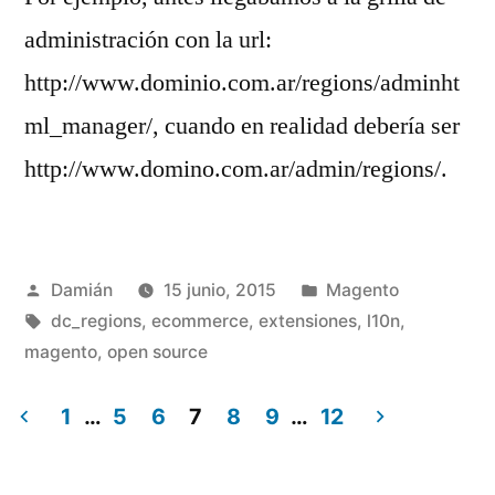
administración con la url:
http://www.dominio.com.ar/regions/adminht
ml_manager/, cuando en realidad debería ser
http://www.domino.com.ar/admin/regions/.
Publicado
Publicado
Damián
15 junio, 2015
Magento
por
Etiquetas:
en
dc_regions
,
ecommerce
,
extensiones
,
l10n
,
magento
,
open source
1
…
5
6
7
8
9
…
12
Paginación