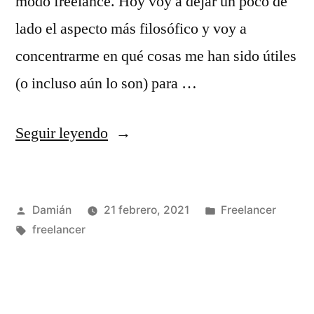
modo freelance. Hoy voy a dejar un poco de
lado el aspecto más filosófico y voy a
concentrarme en qué cosas me han sido útiles
(o incluso aún lo son) para …
«Mi
Seguir leyendo
navaja
suiza
Publicado
Publicado
Damián
21 febrero, 2021
Freelancer
de
por
Etiquetas:
en
freelancer
freelancer
2021»