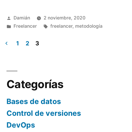
del
Publicado
Damián
2 noviembre, 2020
freelancer»
por
Publicado
Etiquetas:
Freelancer
freelancer
,
metodología
en
1
2
3
Paginación
de
entradas
Categorías
Bases de datos
Control de versiones
DevOps