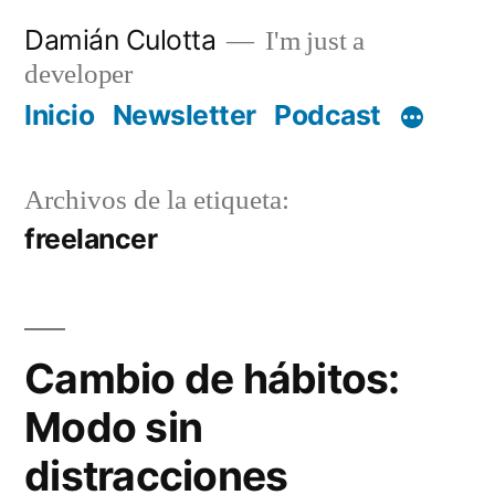
Saltar
Damián Culotta
I'm just a
al
developer
contenido
Inicio
Newsletter
Podcast
Archivos de la etiqueta:
freelancer
Cambio de hábitos:
Modo sin
distracciones