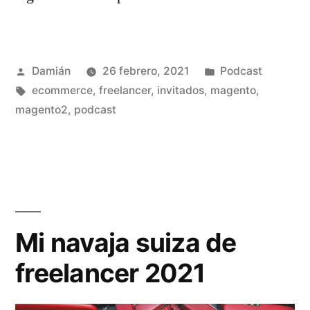
Publicado
Publicado
Damián
26 febrero, 2021
Podcast
por
Etiquetas:
en
ecommerce
,
freelancer
,
invitados
,
magento
,
magento2
,
podcast
Mi navaja suiza de
freelancer 2021