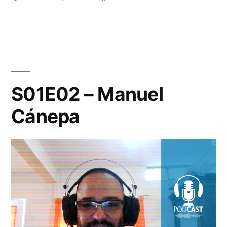
sin
distracciones»
S01E02 – Manuel
Cánepa