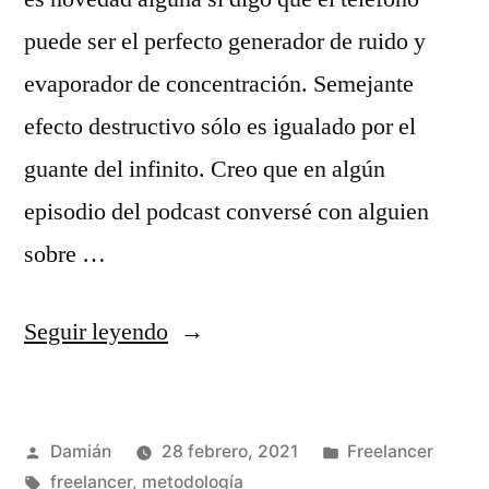
puede ser el perfecto generador de ruido y
evaporador de concentración. Semejante
efecto destructivo sólo es igualado por el
guante del infinito. Creo que en algún
episodio del podcast conversé con alguien
sobre …
«Cambio
Seguir leyendo
de
hábitos:
Publicado
Publicado
Damián
28 febrero, 2021
Freelancer
Modo
por
Etiquetas:
en
freelancer
,
metodología