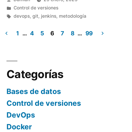
y
por
Publicado
Control de versiones
otras
en
Etiquetas:
devops
,
git
,
jenkins
,
metodología
estrategias
1
…
4
5
6
7
8
…
99
de
Paginación
branching»
de
entradas
Categorías
Bases de datos
Control de versiones
DevOps
Docker