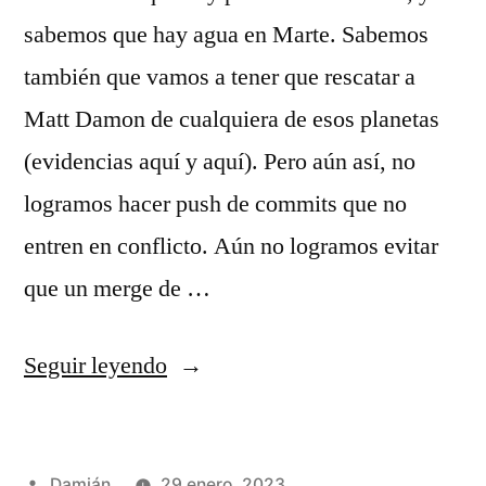
sabemos que hay agua en Marte. Sabemos
también que vamos a tener que rescatar a
Matt Damon de cualquiera de esos planetas
(evidencias aquí y aquí). Pero aún así, no
logramos hacer push de commits que no
entren en conflicto. Aún no logramos evitar
que un merge de …
«Trunk-
Seguir leyendo
Based
Development
Publicado
Damián
29 enero, 2023