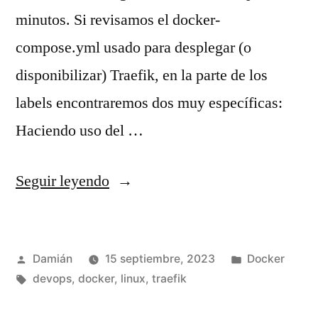
minutos. Si revisamos el docker-
compose.yml usado para desplegar (o
disponibilizar) Traefik, en la parte de los
labels encontraremos dos muy específicas:
Haciendo uso del …
«Traefik
Seguir leyendo
y
BasicAuth»
Publicado
Publicado
Damián
15 septiembre, 2023
Docker
por
Etiquetas:
en
devops
,
docker
,
linux
,
traefik