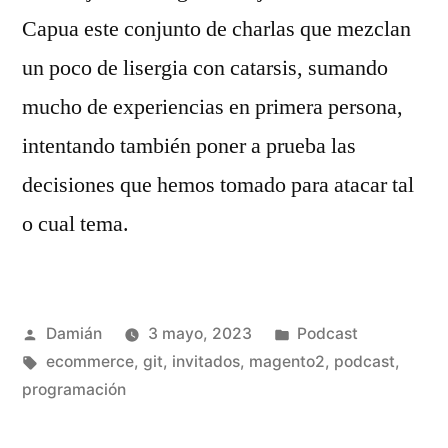
Capua este conjunto de charlas que mezclan
un poco de lisergia con catarsis, sumando
mucho de experiencias en primera persona,
intentando también poner a prueba las
decisiones que hemos tomado para atacar tal
o cual tema.
Publicado
Publicado
Damián
3 mayo, 2023
Podcast
por
Etiquetas:
en
ecommerce
,
git
,
invitados
,
magento2
,
podcast
,
programación