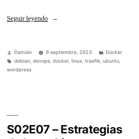
«De
Seguir leyendo
instalación
nativa
Publicado
Publicado
Damián
6 septiembre, 2023
Docker
a
por
Etiquetas:
en
debian
,
devops
,
docker
,
linux
,
traefik
,
ubuntu
,
containers
wordpress
con
Docker
y
Traefik»
S02E07 – Estrategias