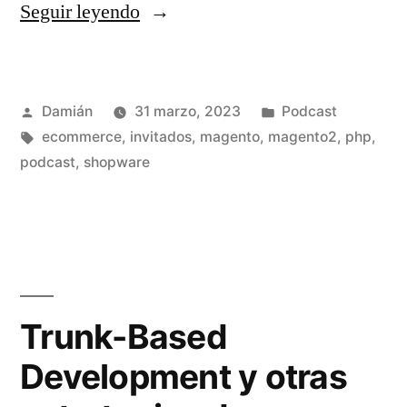
«S02E06
Seguir leyendo
–
Damian
Publicado
Publicado
Damián
31 marzo, 2023
Podcast
Pastorini»
por
Etiquetas:
en
ecommerce
,
invitados
,
magento
,
magento2
,
php
,
podcast
,
shopware
Trunk-Based
Development y otras