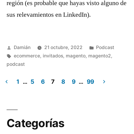
región (es probable que hayas visto alguno de
sus relevamientos en LinkedIn).
Publicado
Publicado
Damián
21 octubre, 2022
Podcast
por
Etiquetas:
en
ecommerce
,
invitados
,
magento
,
magento2
,
podcast
1
…
5
6
7
8
9
…
99
Paginación
de
entradas
Categorías