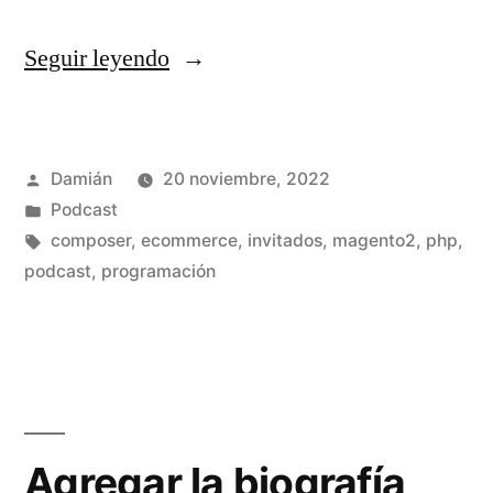
«S02E04
Seguir leyendo
–
¿Qué
Publicado
Damián
20 noviembre, 2022
hacemos
por
Publicado
Podcast
con
en
Etiquetas:
composer
,
ecommerce
,
invitados
,
magento2
,
php
,
el
podcast
,
programación
auth.json?»
Agregar la biografía