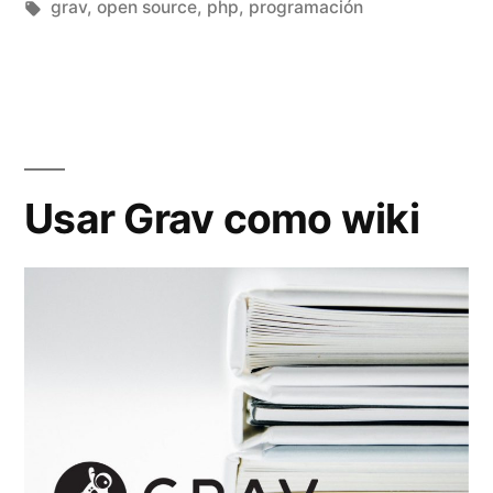
por
Etiquetas:
en
grav
,
open source
,
php
,
programación
autor
en
Grav»
Usar Grav como wiki