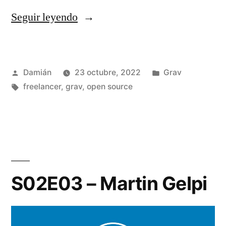
«Usar
Seguir leyendo
Grav
como
Publicado
Publicado
Damián
23 octubre, 2022
Grav
wiki»
por
Etiquetas:
en
freelancer
,
grav
,
open source
S02E03 – Martin Gelpi