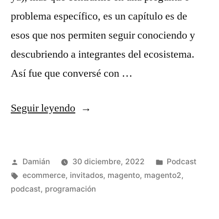
problema específico, es un capítulo es de
esos que nos permiten seguir conociendo y
descubriendo a integrantes del ecosistema.
Así fue que conversé con …
«S02E05
Seguir leyendo
–
Emanuel
Publicado
Publicado
Damián
30 diciembre, 2022
Podcast
Arcos»
por
Etiquetas:
en
ecommerce
,
invitados
,
magento
,
magento2
,
podcast
,
programación