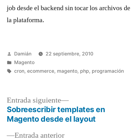
job desde el backend sin tocar los archivos de
la plataforma.
Publicado
Damián
22 septiembre, 2010
por
Publicado
Magento
en
Etiquetas:
cron
,
ecommerce
,
magento
,
php
,
programación
Entrada
Entrada siguiente
siguiente:
Sobreescribir templates en
Navegación
Magento desde el layout
de
Entrada
Entrada anterior