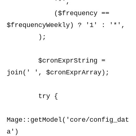
            '*',

            ($frequency == 
$frequencyWeekly) ? '1' : '*',

        );

        $cronExprString = 
join(' ', $cronExprArray);

        try {

Mage::getModel('core/config_dat
a')
