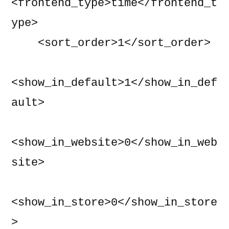
<frontend_type>time</frontend_t
ype>

    <sort_order>1</sort_order>

<show_in_default>1</show_in_def
ault>

<show_in_website>0</show_in_web
site>

<show_in_store>0</show_in_store
>
