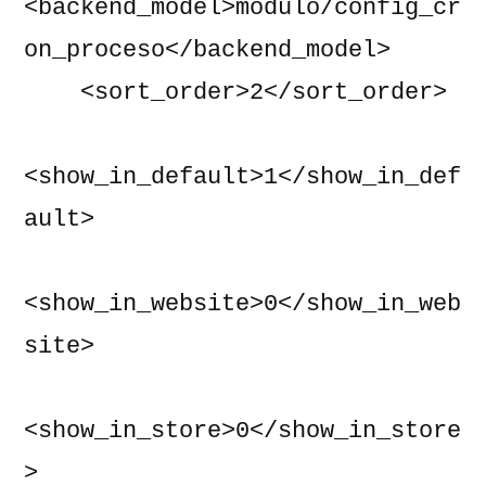
<backend_model>modulo/config_cr
on_proceso</backend_model>

    <sort_order>2</sort_order>

<show_in_default>1</show_in_def
ault>

<show_in_website>0</show_in_web
site>

<show_in_store>0</show_in_store
>
