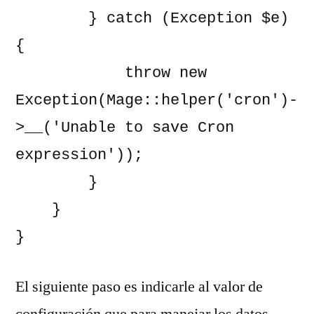
        } catch (Exception $e) 
{

            throw new 
Exception(Mage::helper('cron')-
>__('Unable to save Cron 
expression'));

        }

    }

}
El siguiente paso es indicarle al valor de
configuración que para manejar los datos,