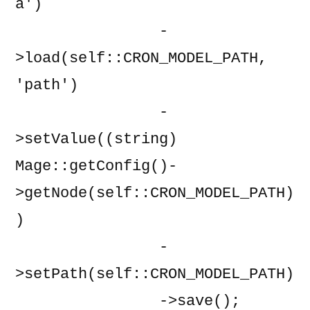
a')

                -
>load(self::CRON_MODEL_PATH, 
'path')

                -
>setValue((string) 
Mage::getConfig()-
>getNode(self::CRON_MODEL_PATH)
)

                -
>setPath(self::CRON_MODEL_PATH)

                ->save();
