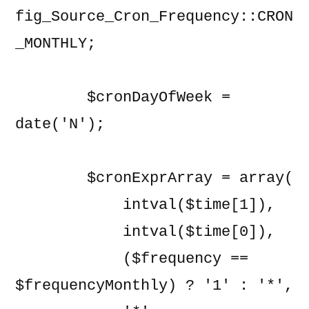
fig_Source_Cron_Frequency::CRON
_MONTHLY;

        $cronDayOfWeek = 
date('N');

        $cronExprArray = array(

            intval($time[1]),

            intval($time[0]),

            ($frequency == 
$frequencyMonthly) ? '1' : '*',
