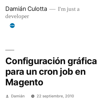
Saltar
Damián Culotta
I'm just a
al
developer
contenido
Configuración gráfica
para un cron job en
Magento
Publicado
Damián
22 septiembre, 2010
por