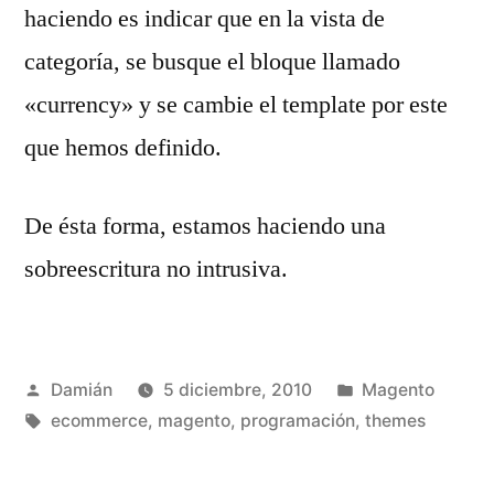
haciendo es indicar que en la vista de
categoría, se busque el bloque llamado
«currency» y se cambie el template por este
que hemos definido.
De ésta forma, estamos haciendo una
sobreescritura no intrusiva.
Publicado
Publicado
Damián
5 diciembre, 2010
Magento
por
Etiquetas:
en
ecommerce
,
magento
,
programación
,
themes