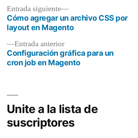
Entrada
Entrada siguiente
siguiente:
Cómo agregar un archivo CSS por
Navegación
layout en Magento
de
Entrada
Entrada anterior
entradas
anterior:
Configuración gráfica para un
cron job en Magento
Unite a la lista de
suscriptores