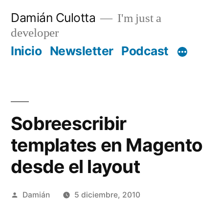
Saltar
Damián Culotta
I'm just a
al
developer
contenido
Inicio
Newsletter
Podcast
Sobreescribir
templates en Magento
desde el layout
Publicado
Damián
5 diciembre, 2010
por