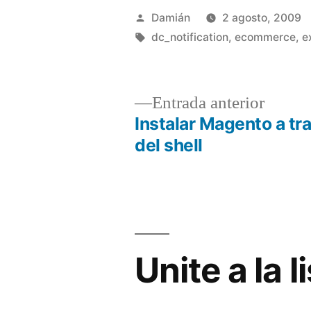
Publicado
Damián
2 agosto, 2009
por
Etiquetas:
dc_notification
,
ecommerce
,
e
Entrad
Entrada anterior
anterio
Instalar Magento a tr
Navegación
del shell
de
entradas
Unite a la 