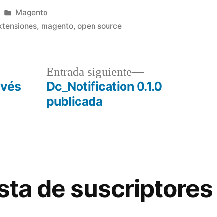
Publicado
Magento
en
xtensiones
,
magento
,
open source
a
Entrada
Entrada siguiente
r:
siguiente:
avés
Dc_Notification 0.1.0
publicada
lista de suscriptores