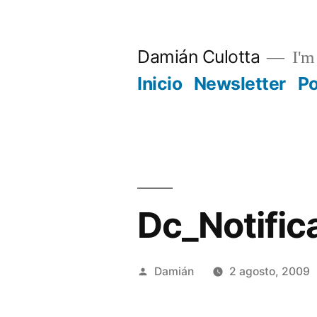
Saltar
al
Damián Culotta
I'm 
contenido
Inicio
Newsletter
P
Dc_Notifica
Publicado
Damián
2 agosto, 2009
por