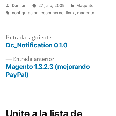
Publicado
Publicado
Damián
27 julio, 2009
Magento
por
Etiquetas:
en
configuración
,
ecommerce
,
linux
,
magento
Entrada
Entrada siguiente
siguiente:
Dc_Notification 0.1.0
Navegación
Entrada
Entrada anterior
de
anterior:
Magento 1.3.2.3 (mejorando
entradas
PayPal)
Unite a la lista de