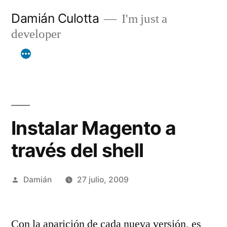
Saltar
Damián Culotta
I'm just a
al
developer
contenido
Instalar Magento a
través del shell
Publicado
Damián
27 julio, 2009
por
Con la aparición de cada nueva versión, es