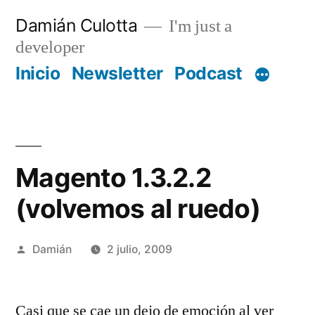
Saltar
Damián Culotta
I'm just a
al
developer
contenido
Inicio
Newsletter
Podcast
Magento 1.3.2.2
(volvemos al ruedo)
Publicado
Damián
2 julio, 2009
por
Casi que se cae un dejo de emoción al ver