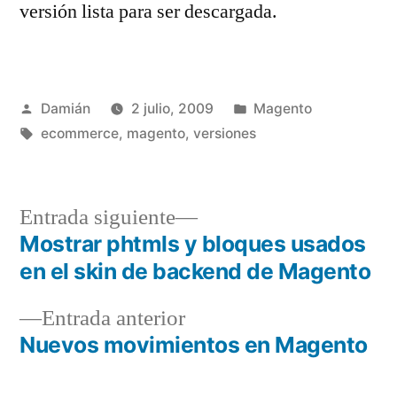
versión lista para ser descargada.
Publicado
Publicado
Damián
2 julio, 2009
Magento
por
Etiquetas:
en
ecommerce
,
magento
,
versiones
Entrada
Entrada siguiente
siguiente:
Mostrar phtmls y bloques usados
Navegación
en el skin de backend de Magento
de
Entrada
Entrada anterior
entradas
anterior:
Nuevos movimientos en Magento