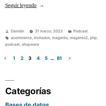
«S02E06
Seguir leyendo
–
Damian
Publicado
Publicado
Damián
31 marzo, 2023
Podcast
Pastorini»
por
Etiquetas:
en
ecommerce
,
invitados
,
magento
,
magento2
,
php
,
podcast
,
shopware
1
2
3
4
5
…
81
Paginación
de
entradas
Categorías
Bases de datos