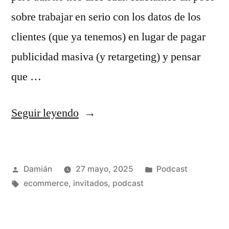
sobre trabajar en serio con los datos de los
clientes (que ya tenemos) en lugar de pagar
publicidad masiva (y retargeting) y pensar
que …
«S03E03
Seguir leyendo
–
Weekly
Publicado
Publicado
Damián
27 mayo, 2025
Podcast
meeting
por
Etiquetas:
en
ecommerce
,
invitados
,
podcast
–
Semana