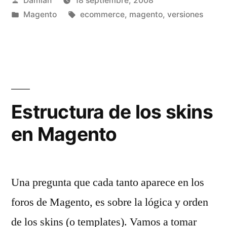
Damián
18 septiembre, 2008
la
por
Publicado
Etiquetas:
Magento
ecommerce
,
magento
,
versiones
mala
en
política
de
actualizaciones»
Estructura de los skins
en Magento
Una pregunta que cada tanto aparece en los
foros de Magento, es sobre la lógica y orden
de los skins (o templates). Vamos a tomar