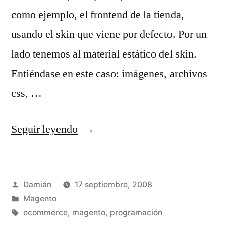
como ejemplo, el frontend de la tienda,
usando el skin que viene por defecto. Por un
lado tenemos al material estático del skin.
Entiéndase en este caso: imágenes, archivos
css, …
«Estructura
Seguir leyendo
de
los
Publicado
Damián
17 septiembre, 2008
skins
por
Publicado
Magento
en
en
Etiquetas:
ecommerce
,
magento
,
programación