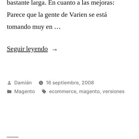
bastante larga. En cuanto a las mejoras:
Parece que la gente de Varien se está
tomando muy en …
«Magento
Seguir leyendo
1.1.5»
Publicado
Damián
16 septiembre, 2008
por
Publicado
Etiquetas:
Magento
ecommerce
,
magento
,
versiones
en