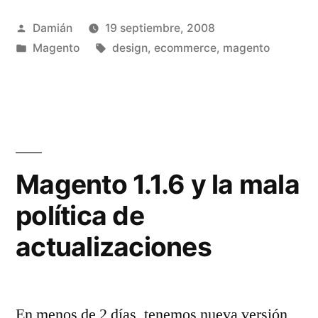
para
Publicado
Damián
19 septiembre, 2008
Magento»
por
Publicado
Etiquetas:
Magento
design
,
ecommerce
,
magento
en
Magento 1.1.6 y la mala
política de
actualizaciones
En menos de 2 días, tenemos nueva versión