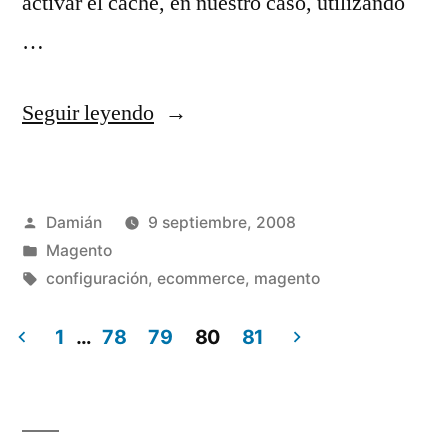
activar el caché, en nuestro caso, utilizando
…
«Habilitar
Seguir leyendo
caché
con
Publicado
Damián
9 septiembre, 2008
APC
por
Publicado
Magento
en
en
Etiquetas:
configuración
,
ecommerce
,
magento
Magento»
1
…
78
79
80
81
Paginación
de