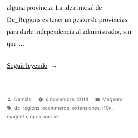
alguna provincia. La idea inicial de
Dc_Regions es tener un gestor de provincias
para darle independencia al administrador, sin
que …
«Dc_Regions
Seguir leyendo
0.1.0
(l10n
Publicado
Publicado
Damián
6 noviembre, 2014
Magento
en
por
Etiquetas:
en
dc_regions
,
ecommerce
,
extensiones
,
l10n
,
cada
magento
,
open source
detalle)»