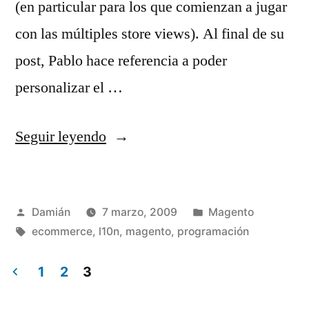
(en particular para los que comienzan a jugar
con las múltiples store views). Al final de su
post, Pablo hace referencia a poder
personalizar el …
«Personalizando
Seguir leyendo
el
Currency
Publicado
Publicado
Damián
7 marzo, 2009
Magento
switcher
por
Etiquetas:
en
ecommerce
,
l10n
,
magento
,
programación
en
Magento»
1
2
3
Paginación