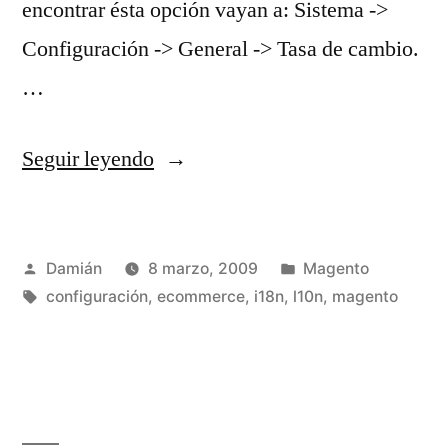
encontrar ésta opción vayan a: Sistema ->
Configuración -> General -> Tasa de cambio.
…
«Habilitar
Seguir leyendo
el
uso
Publicado
Publicado
Damián
8 marzo, 2009
Magento
de
por
Etiquetas:
en
configuración
,
ecommerce
,
i18n
,
l10n
,
magento
múltiples
monedas
en
Magento»