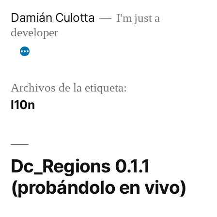
Saltar
Damián Culotta
I'm just a
al
developer
contenido
Archivos de la etiqueta:
l10n
Dc_Regions 0.1.1
(probándolo en vivo)