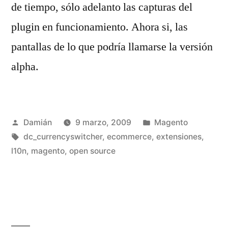
de tiempo, sólo adelanto las capturas del
plugin en funcionamiento. Ahora si, las
pantallas de lo que podría llamarse la versión
alpha.
Publicado
Publicado
Damián
9 marzo, 2009
Magento
por
Etiquetas:
en
dc_currencyswitcher
,
ecommerce
,
extensiones
,
l10n
,
magento
,
open source