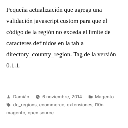
Pequeña actualización que agrega una
validación javascript custom para que el
código de la región no exceda el límite de
caracteres definidos en la tabla
directory_country_region. Tag de la versión
0.1.1.
Publicado
Publicado
Damián
6 noviembre, 2014
Magento
por
Etiquetas:
en
dc_regions
,
ecommerce
,
extensiones
,
l10n
,
magento
,
open source