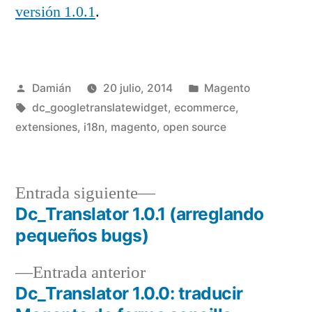
versión 1.0.1
.
Publicado
Publicado
Damián
20 julio, 2014
Magento
por
Etiquetas:
en
dc_googletranslatewidget
,
ecommerce
,
extensiones
,
i18n
,
magento
,
open source
Entrada
Entrada siguiente
siguiente:
Dc_Translator 1.0.1 (arreglando
Navegación
pequeños bugs)
de
Entrada
Entrada anterior
entradas
anterior:
Dc_Translator 1.0.0: traducir