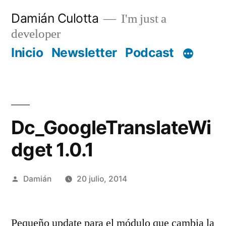
Saltar
Damián Culotta
I'm just a
al
developer
contenido
Inicio
Newsletter
Podcast
Dc_GoogleTranslateWi
dget 1.0.1
Publicado
Damián
20 julio, 2014
por
Pequeño update para el módulo que cambia la