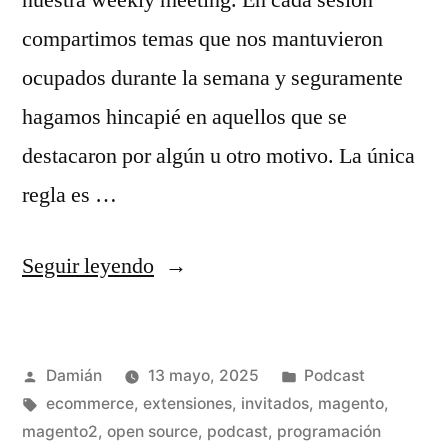
compartimos temas que nos mantuvieron
ocupados durante la semana y seguramente
hagamos hincapié en aquellos que se
destacaron por algún u otro motivo. La única
regla es …
«S03E01
Seguir leyendo
–
Weekly
Publicado
Publicado
Damián
13 mayo, 2025
Podcast
meeting
por
Etiquetas:
en
ecommerce
,
extensiones
,
invitados
,
magento
,
–
magento2
,
open source
,
podcast
,
programación