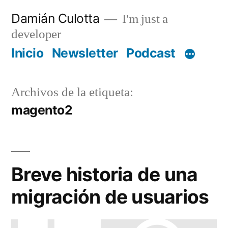
Saltar
Damián Culotta
I'm just a
al
developer
contenido
Inicio
Newsletter
Podcast
Archivos de la etiqueta:
magento2
Breve historia de una
migración de usuarios