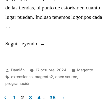
de las tiendas, al punto de estorbar en cuanto
lugar puedan. Incluso tenemos logotipos cada
…
«La
Seguir leyendo
mala
costumbre
Publicado
Publicado
Damián
17 octubre, 2024
Magento
de
por
Etiquetas:
en
extensiones
,
magento2
,
open source
,
pensarse
programación
más
1
2
3
4
…
35
importante