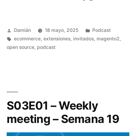
Publicado
Publicado
Damián
18 mayo, 2025
Podcast
por
Etiquetas:
en
ecommerce
,
extensiones
,
invitados
,
magento2
,
open source
,
podcast
S03E01 – Weekly
meeting – Semana 19