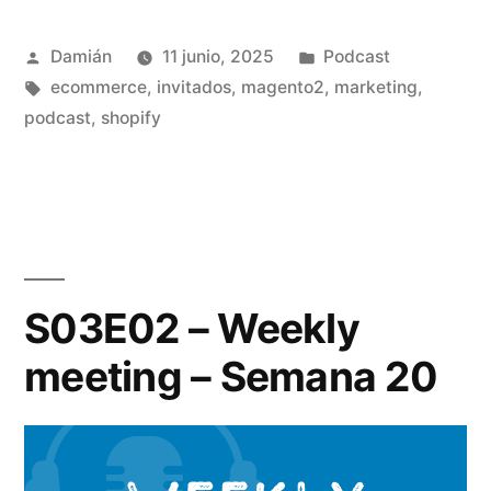
Weekly
Publicado
Publicado
Damián
11 junio, 2025
Podcast
meeting
por
Etiquetas:
en
ecommerce
,
invitados
,
magento2
,
marketing
,
–
podcast
,
shopify
Semana
23»
S03E02 – Weekly
meeting – Semana 20