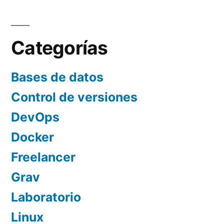
Paginación
que
de
el
entradas
Merchant»
Categorías
Bases de datos
Control de versiones
DevOps
Docker
Freelancer
Grav
Laboratorio
Linux