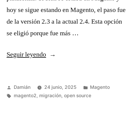
hoy se sigue estando en Magento, el paso fue
de la versión 2.3 a la actual 2.4. Esta opción
se eligió porque fue más …
«Breve
Seguir leyendo
historia
de
Publicado
Publicado
Damián
24 junio, 2025
Magento
una
por
Etiquetas:
en
magento2
,
migración
,
open source
migración
de
usuarios»