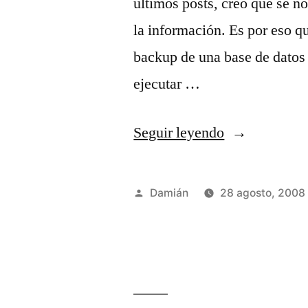
últimos posts, creo que se no
la información. Es por eso q
backup de una base de datos
ejecutar …
«Backup
Seguir leyendo
de
bases
Publicado
Damián
28 agosto, 2008
de
por
datos
en
Mysql»