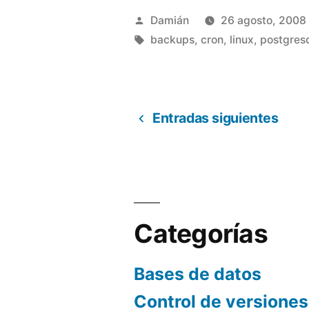
de
Publicado
Damián
26 agosto, 2008
PostgreSql»
por
Etiquetas:
backups
,
cron
,
linux
,
postgres
Entradas siguientes
Paginación
de
entradas
Categorías
Bases de datos
Control de versiones