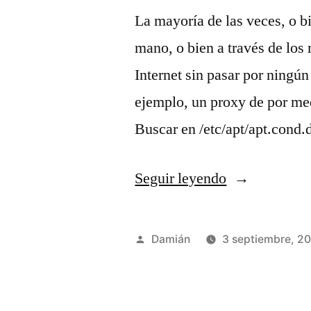
La mayoría de las veces, o bi
mano, o bien a través de los 
Internet sin pasar por ningún
ejemplo, un proxy de por med
Buscar en /etc/apt/apt.cond.
«Usar
Seguir leyendo
apt-
get
Publicado
Damián
3 septiembre, 2
a
por
través