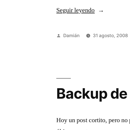
«Bloq
Seguir leyendo
Num
en
Publicado
Damián
31 agosto, 2008
Linux»
por
Backup de 
Hoy un post cortito, pero no 