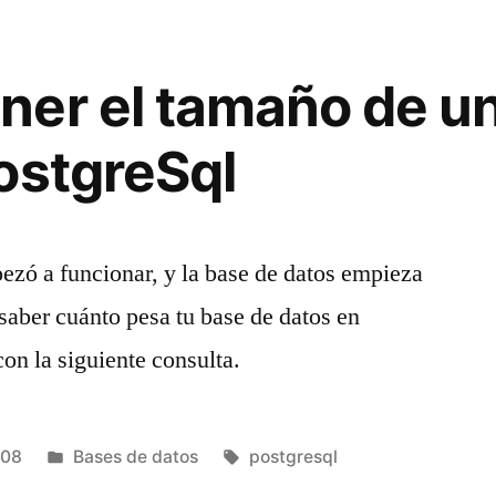
er el tamaño de u
ostgreSql
ezó a funcionar, y la base de datos empieza
saber cuánto pesa tu base de datos en
con la siguiente consulta.
Publicado
Etiquetas:
008
Bases de datos
postgresql
en