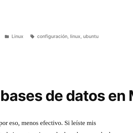
Publicado
Etiquetas:
Linux
configuración
,
linux
,
ubuntu
en
bases de datos en
por eso, menos efectivo. Si leíste mis