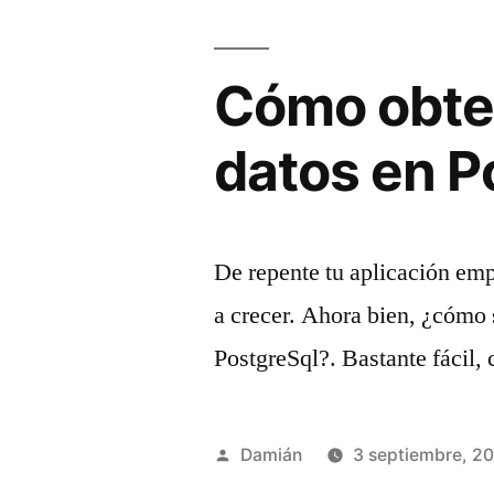
de
un
Cómo obten
proxy»
datos en P
De repente tu aplicación emp
a crecer. Ahora bien, ¿cómo 
PostgreSql?. Bastante fácil, 
Publicado
Damián
3 septiembre, 2
por