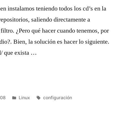
en instalamos teniendo todos los cd’s en la
repositorios, saliendo directamente a
 filtro. ¿Pero qué hacer cuando tenemos, por
io?. Bien, la solución es hacer lo siguiente.
d/ que exista …
Publicado
Etiquetas:
008
Linux
configuración
en