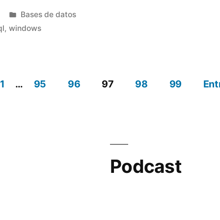
Publicado
Bases de datos
en
ql
,
windows
1
…
95
96
97
98
99
Ent
Podcast