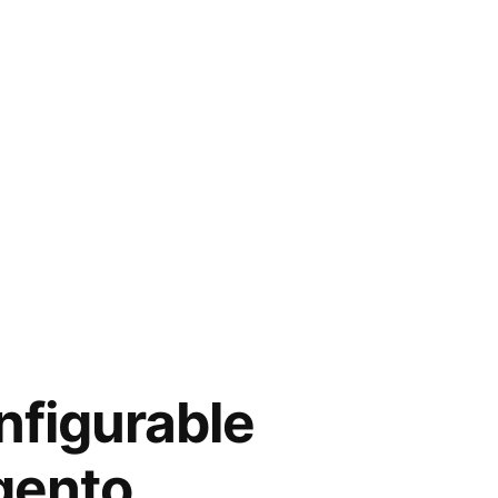
nfigurable
gento