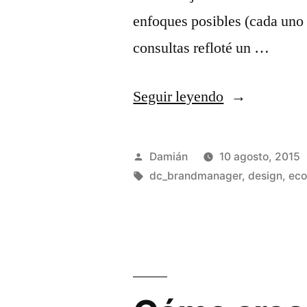
enfoques posibles (cada uno 
consultas refloté un …
«Dc_BrandM
Seguir leyendo
0.4.0
(una
Publicado
Damián
10 agosto, 2015
forma
por
Etiquetas:
dc_brandmanager
,
design
,
ec
de
mostrar
marcas
en