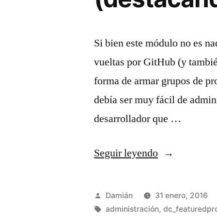
Si bien este módulo no es n
vueltas por GitHub (y tambi
forma de armar grupos de pro
debía ser muy fácil de admini
desarrollador que …
«Dc_Featured
Seguir leyendo
para
Magento
Publicado
Damián
31 enero, 2016
(destacando
por
Etiquetas:
administración
,
dc_featuredpr