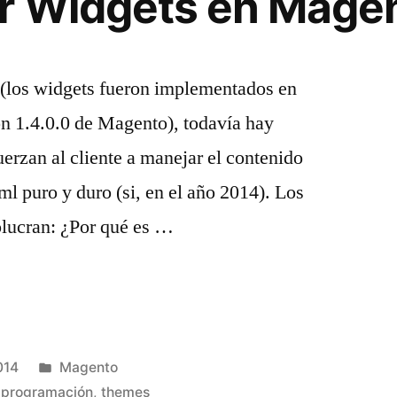
r Widgets en Mage
o (los widgets fueron implementados en
ón 1.4.0.0 de Magento), todavía hay
erzan al cliente a manejar el contenido
 puro y duro (si, en el año 2014). Los
olucran: ¿Por qué es …
Publicado
014
Magento
en
,
programación
,
themes