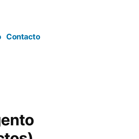
o
Contacto
gento
ctos)