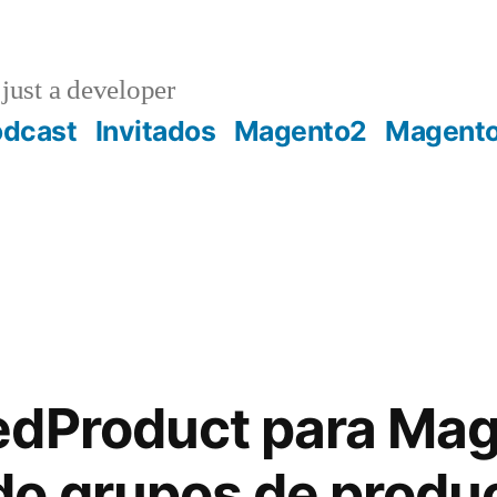
just a developer
odcast
Invitados
Magento2
Magent
edProduct para Ma
o grupos de produ