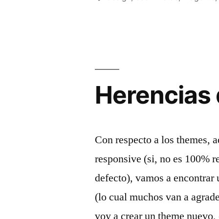
Magento»
Herencias 
Con respecto a los themes, 
responsive (si, no es 100% r
defecto), vamos a encontrar
(lo cual muchos van a agrad
voy a crear un theme nuevo,