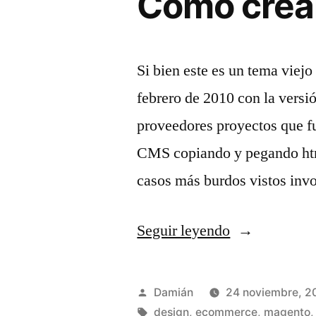
Cómo crea
Magento)»
Si bien este es un tema viej
febrero de 2010 con la versi
proveedores proyectos que fu
CMS copiando y pegando html
casos más burdos vistos inv
«Cómo
Seguir leyendo
crear
Widgets
Publicado
Damián
24 noviembre, 2
en
por
Etiquetas:
design
,
ecommerce
,
magento