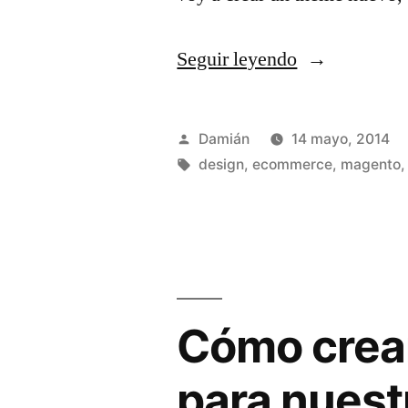
«Herencias
Seguir leyendo
de
themes
Publicado
Damián
14 mayo, 2014
en
por
Etiquetas:
design
,
ecommerce
,
magento
Magento
1.9.0.0»
Cómo crear
para nues