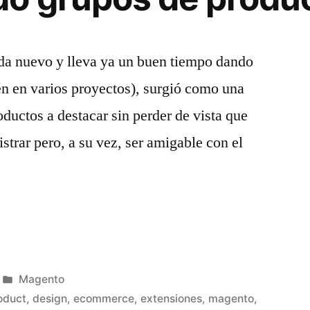
ada nuevo y lleva ya un buen tiempo dando
én en varios proyectos), surgió como una
ductos a destacar sin perder de vista que
strar pero, a su vez, ser amigable con el
Product
Publicado
Magento
en
oduct
,
design
,
ecommerce
,
extensiones
,
magento
,