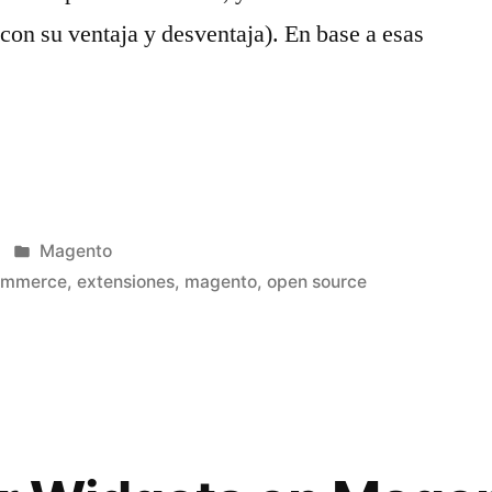
con su ventaja y desventaja). En base a esas
anager
Publicado
Magento
en
ommerce
,
extensiones
,
magento
,
open source