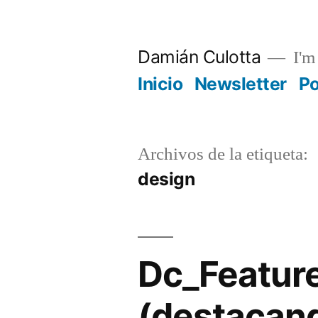
Saltar
al
Damián Culotta
I'm 
contenido
Inicio
Newsletter
P
Archivos de la etiqueta:
design
Dc_Featur
(destacand