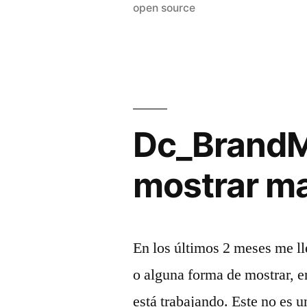
open source
grupos
de
productos)»
Dc_BrandM
mostrar m
En los últimos 2 meses me l
o alguna forma de mostrar, en
está trabajando. Este no es 