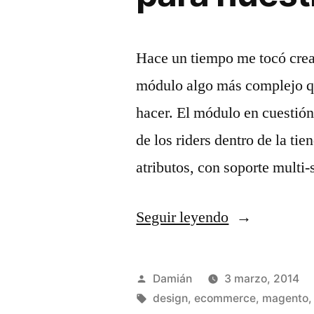
Hace un tiempo me tocó crear
módulo algo más complejo q
hacer. El módulo en cuestión
de los riders dentro de la ti
atributos, con soporte multi
«Cómo
Seguir leyendo
crear
un
Publicado
Damián
3 marzo, 2014
placeholder
por
Etiquetas:
design
,
ecommerce
,
magento