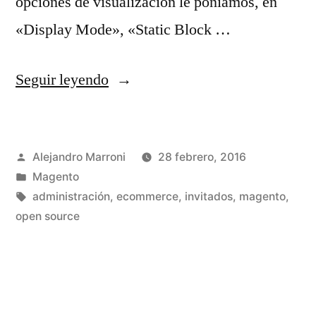
opciones de visualización le poníamos, en
«Display Mode», «Static Block …
«AM_SubCatMode,
Seguir leyendo
un
nuevo
Publicado
Alejandro Marroni
28 febrero, 2016
modo
por
Publicado
Magento
de
en
Etiquetas:
administración
,
ecommerce
,
invitados
,
magento
,
visualización
open source
para
las
categorías»