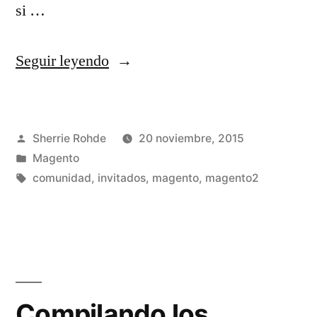
si …
«La
Seguir leyendo
Comunidad
de
Publicado
Sherrie Rohde
20 noviembre, 2015
Magento»
por
Publicado
Magento
en
Etiquetas:
comunidad
,
invitados
,
magento
,
magento2
Compilando los