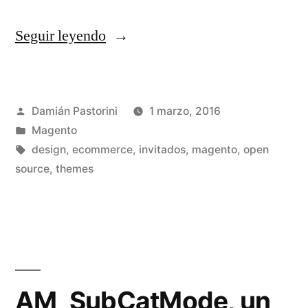
«Integrar
Seguir leyendo
páginas
CMS
Publicado
Damián Pastorini
1 marzo, 2016
en
por
Publicado
Magento
la
en
Etiquetas:
design
,
ecommerce
,
invitados
,
magento
,
open
navegación
source
,
themes
de
Magento»
AM_SubCatMode, un