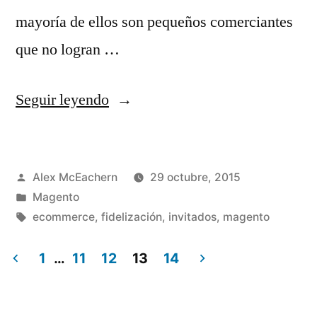
mayoría de ellos son pequeños comerciantes
que no logran …
«Tu
Seguir leyendo
tienda
Magento
Publicado
Alex McEachern
29 octubre, 2015
debe
por
Publicado
Magento
hacer
en
Etiquetas:
ecommerce
,
fidelización
,
invitados
,
magento
de
1
…
11
12
13
14
la
Paginación
Fidelización