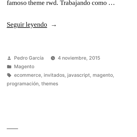
famoso theme rwd. Trabajando como …
«Compilando
Seguir leyendo
los
ficheros
Publicado
Pedro García
4 noviembre, 2015
Sass
por
Publicado
Magento
de
en
Etiquetas:
ecommerce
,
invitados
,
javascript
,
magento
,
Magento
programación
,
themes
utilizando
Gulp
y
Node-