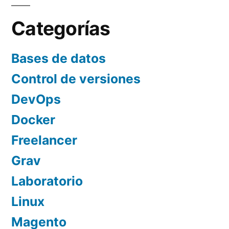
de
del
entradas
Cliente
Categorías
una
Bases de datos
prioridad»
Control de versiones
DevOps
Docker
Freelancer
Grav
Laboratorio
Linux
Magento